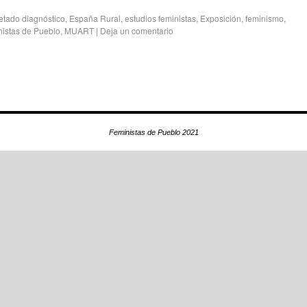
etado
diagnóstico
,
España Rural
,
estudios feministas
,
Exposición
,
feminismo
,
istas de Pueblo
,
MUART
|
Deja un comentario
Feministas de Pueblo 2021