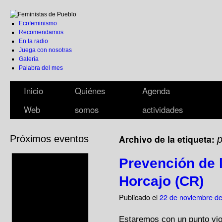
Ecofeminismo
Recomendamos
En la radio
Juega con nosotras
Galería
Palabra del mes
Inicio
Quiénes
Agenda
Web
somos
actividades
Archivo de la etiqueta:
Próximos eventos
p
Prevención de l
Horcajo (CR)
Publicado el
22 de noviembre d
Estaremos con un punto vio