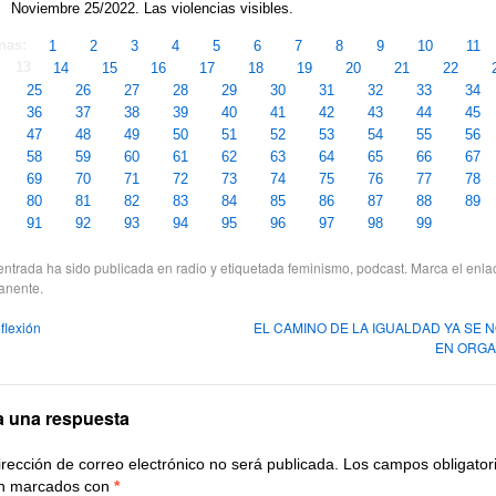
Noviembre 25/2022. Las violencias visibles.
inas:
1
2
3
4
5
6
7
8
9
10
11
13
14
15
16
17
18
19
20
21
22
25
26
27
28
29
30
31
32
33
34
36
37
38
39
40
41
42
43
44
45
47
48
49
50
51
52
53
54
55
56
58
59
60
61
62
63
64
65
66
67
69
70
71
72
73
74
75
76
77
78
80
81
82
83
84
85
86
87
88
89
91
92
93
94
95
96
97
98
99
entrada ha sido publicada en
radio
y etiquetada
feminismo
,
podcast
. Marca el
enla
anente
.
flexión
EL CAMINO DE LA IGUALDAD YA SE 
EN ORG
a una respuesta
irección de correo electrónico no será publicada.
Los campos obligator
n marcados con
*