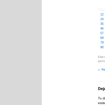
Pág
12
24
35
46
57
68
79
90
Esta 
perm
←
Re
Dej
Tu d
está