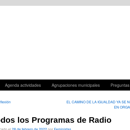
Agenda actividades
Agrupaciones municipales
Preguntas
flexión
EL CAMINO DE LA IGUALDAD YA SE 
EN ORG
dos los Programas de Radio
cado el
28 de febrero de 2022
por
Feministas