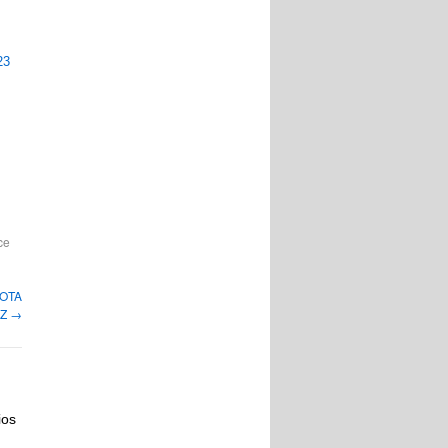
23
ce
NOTA
AZ
→
ios