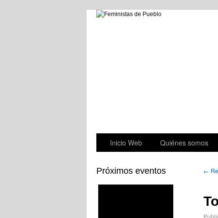
Inicio Web
Quiénes somos
Próximos eventos
←
Re
To
Publi