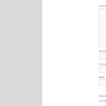
Come
Nom
Corre
Web
Guard
come