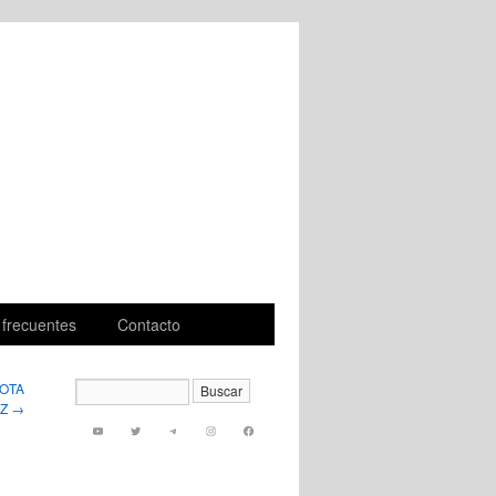
 frecuentes
Contacto
NOTA
AZ
→