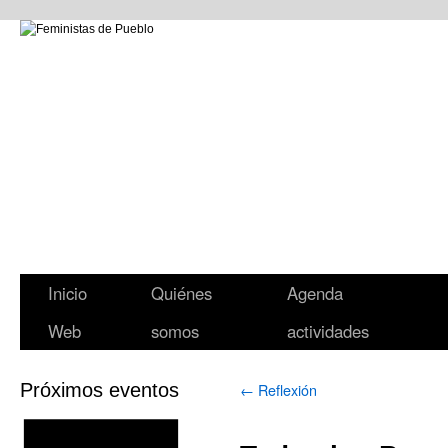
Inicio
Quiénes
Agenda
Web
somos
actividades
Próximos eventos
←
Reflexión